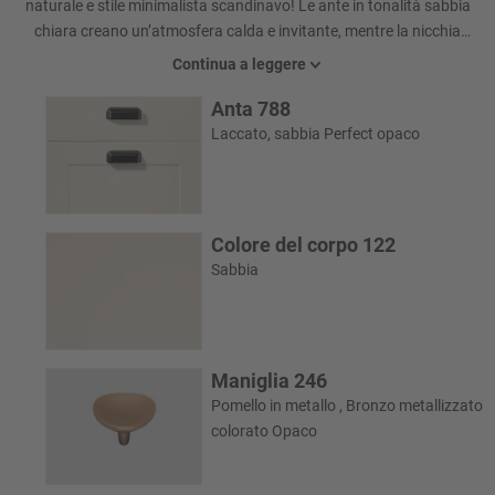
naturale e stile minimalista scandinavo! Le ante in tonalità sabbia
chiara creano un’atmosfera calda e invitante, mentre la nicchia
con motivo Stripewood Dark dona profondità grazie alla struttura
Continua a leggere
tridimensionale. Dall’unione di questi dettagli nasce un ambiente
Anta 788
orientato al benessere che invita al relax.
Laccato, sabbia Perfect opaco
Colore del corpo 122
Sabbia
Maniglia 246
Pomello in metallo , Bronzo metallizzato
colorato Opaco