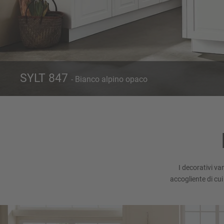
SYLT 847
- Bianco alpino opaco
Anta 847
Bianco alpino opaco
I decorativi va
accogliente di cui