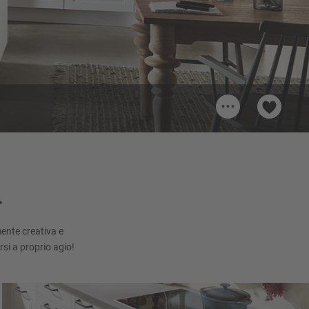
...
330
Maniglia 732
Maniglia in ghisa, Nero Opaco
.
mente creativa e
rsi a proprio agio!