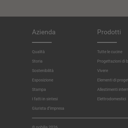
Azienda
Prodotti
Qualità
Tutte le cucine
Storia
Progettazioni di 
Sostenibilità
Vivere
Esposizione
Elementi di proge
Stampa
Allestimenti inter
I fatti in sintesi
Elettrodomestici
Giurista d’impresa
© nobilia 2026