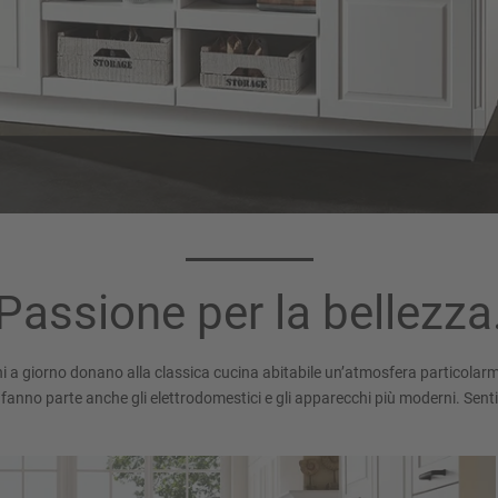
Colore del corpo
Piano di lavoro 
193
Finitura grigio cemento
Passione per la bellezza
Bianco alpino
ni a giorno donano alla classica cucina abitabile un’atmosfera particolar
 fanno parte anche gli elettrodomestici e gli apparecchi più moderni. Senti