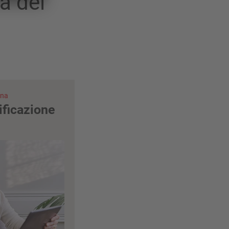
a dei
ina
ificazione