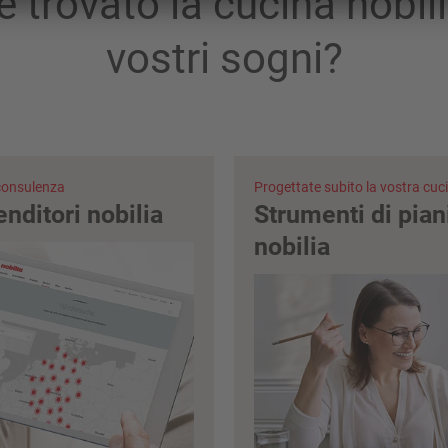
e trovato la cucina nobili
vostri sogni?
 consulenza
Progettate subito la vostra cuc
enditori nobilia
Strumenti di pian
nobilia