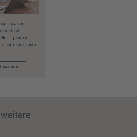
nsulenza con il
i nostri utili
llo e il planner
 la cucina dei vostri
ificazione
weitere