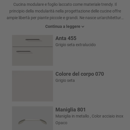
Cucina modulare e foglio laccato come materiale trendy. Il
principio della modularità nella progettazione delle cucine offre
ampie libertà per piante piccole e grandi. Ne nasce un'architettura
leggera, con una strutturazione articolata dei volumi e soluzioni
Continua a leggere
intelligenti per le esigenze funzionali e di spazio. L'impiego di
Anta 455
contrasti espressivi di color Maracaibo chiaro conferisce a questa
cucina il suo carattere moderno.
Grigio seta extralucido
Colore del corpo 070
Grigio seta
Maniglia 801
Maniglia in metallo , Color acciaio inox
Opaco