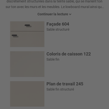
discrètement structurées dans la teinte sable, qui se marient ton
sur ton avec les murs et les meubles. Le lowboard mural ainsi que
le sideboard et la table basse apportent de la légèreté dans
Continuer la lecture
l'espace de vie grâce à leurs élégants piétements à patins qui
Façade 604
donnent l'impression que les meubles flottent. Les tablettes
multimédia éclairées avec du verre gris rompent de manière ciblée
Sable structuré
le langage clair des formes et mettent des accents personnels -
avec une lumière d'ambiance et de la place pour des objets
individuels préférés.
Coloris de caisson 122
Sable fin
Plan de travail 245
Sable fin structuré