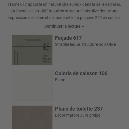
Frame 617 apporte un naturel chaleureux dans la salle de bains.
La façade en stratifié laqué en structure bois olive donne une
impression de calme et de modernité. La poignée 262 en couleur
titane complète discrètement l'aspect clair du cadre. Le corps en
Continuer la lecture
blanc crée un contraste frais. Le plateau en marbre du Jura gris
Façade 617
reprend l'aspect naturel et offre un toucher de grande qualité.
Stratifié laqué, structure bois Olive
Coloris de caisson 106
Blanc
Plans de toilette 237
Décor marbre Jura greige