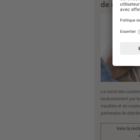
de distribu
La vente des cuisines
exclusivement par le
meubles et de cuisin
partenaire de distrib
Vers la rec