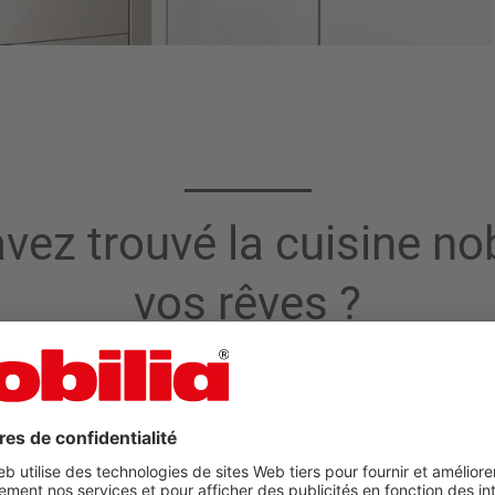
vez trouvé la cuisine nob
vos rêves ?
maintenant
Planifier sa cuisine soi-même 
de partenaires
Outils de planific