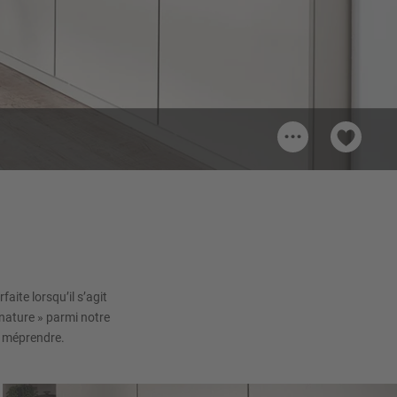
...
078
Poignée 708
Poignée métallique, Couleur inox
Mat
aite lorsqu’il s’agit
nature » parmi notre
y méprendre.