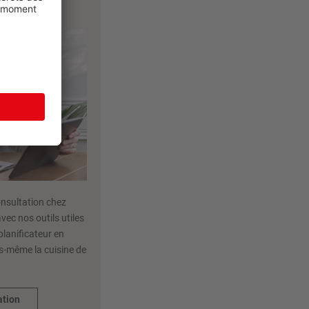
onsultation chez
vec nos outils utiles
planificateur en
us-même la cuisine de
ation