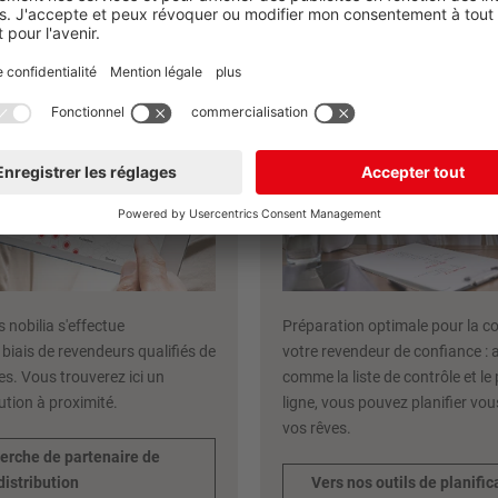
tion nobilia
nobilia
 nobilia s'effectue
Préparation optimale pour la c
 biais de revendeurs qualifiés de
votre revendeur de confiance : a
es. Vous trouverez ici un
comme la liste de contrôle et le 
ution à proximité.
ligne, vous pouvez planifier vo
vos rêves.
herche de partenaire de
distribution
Vers nos outils de planific