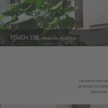
TOUCH 336
- Magnolia super mat
Façade 336
C
Magnolia super mat
Les coloris issus de
de donner à la cuis
importante 