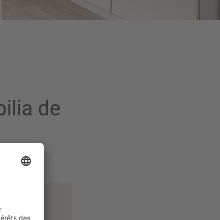
ilia de
maintenant
ation