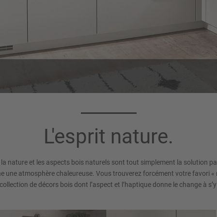
oloris de caisson
Plan de travail 
120
Décor chêne San Remo
L'esprit nature.
Magnolia mat
 la nature et les aspects bois naturels sont tout simplement la solution parf
ine une atmosphère chaleureuse. Vous trouverez forcément votre favori « 
collection de décors bois dont l’aspect et l’haptique donne le change à s’