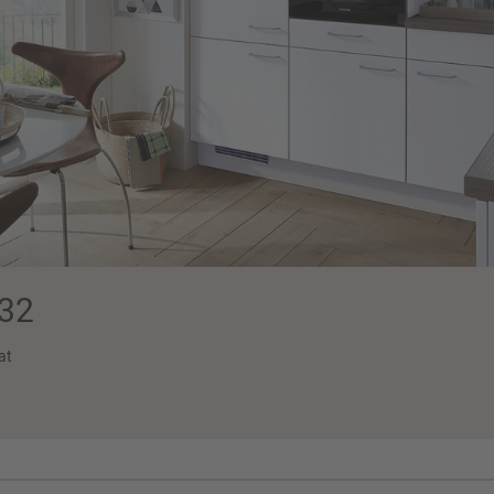
32
at