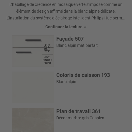
L’habillage de crédence en mosaïque verte s’impose comme un
élément de design affirmé dans la blanc alpine délicate.
L’installation du système d’éclairage intelligent Philips Hue permet
de créer une ambiance lumineuse idéale. L’alliance de la hotte
Continuer la lecture
aspirante Xtra Hob noir mat exclusive intégrée à la plaque de
Façade 507
cuisson et de l’élégant plan de travail imitation marbre parachève
le design raffiné. Autre atout pour un style épuré : le revêtement
Blanc alpin mat parfait
anti-traces de doigts pour des surfaces toujours impeccables.
Coloris de caisson 193
Blanc alpin
Plan de travail 361
Décor marbre gris Caspien