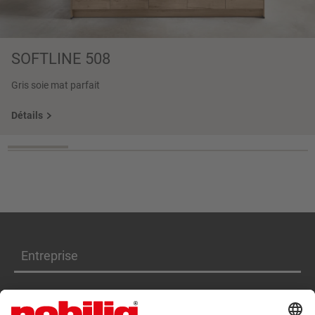
SOFTLINE 508
Gris soie mat parfait
Détails
Entreprise
Produits