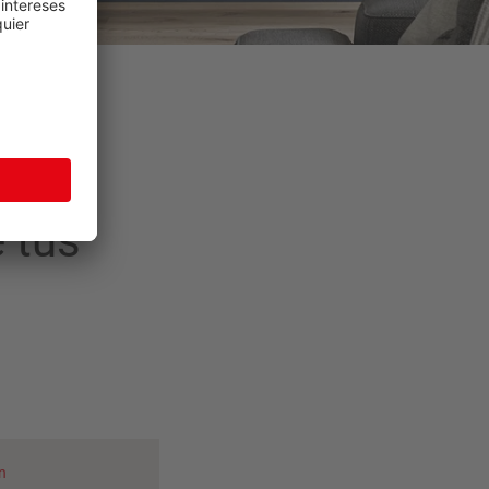
 tus
n