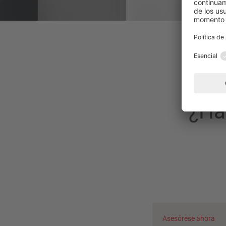
¿Ha
Asesórese ahora