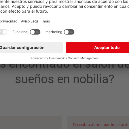
s encontrado el salón de
sueños en nobilia?
Descubra ahora más inspiració