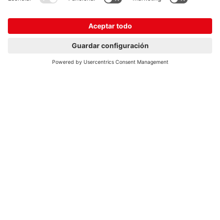
Nuestra gama de electrodomésticos
Placa vitrocerámica, horno, frigorífico, lavavajillas y campana
extractora: estos son los electrodomésticos más importantes de
una cocina. También puede añadir un microondas, un hornillo de
vapor o una cafetera totalmente automática. Todos ellos le
ofrecen diversas funciones innovadoras que facilitan su vida
diaria y favorecen un estilo de vida saludable. Descubra nuestros
electrodomésticos y déjese asesorar por su distribuidor
especializado.
Gama exclusiva de electrodomésticos de marcas
reconocidas