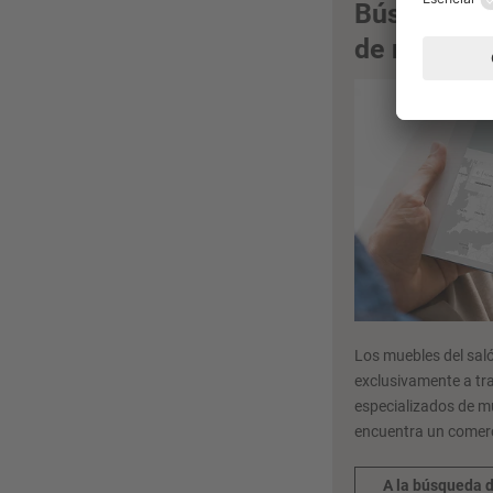
Búsqueda 
de nobilia
Los muebles del saló
exclusivamente a tr
especializados de m
encuentra un comerc
A la búsqueda 