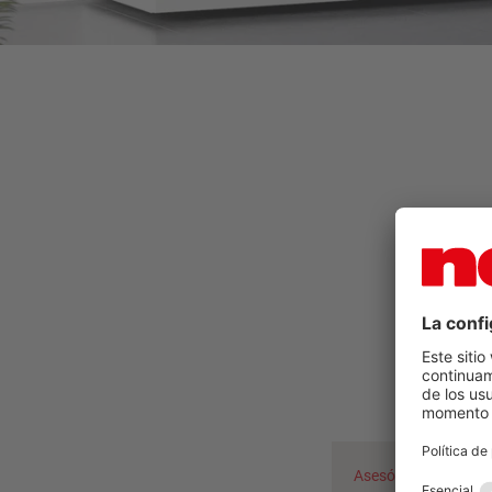
¿Ha
Asesórese ahora