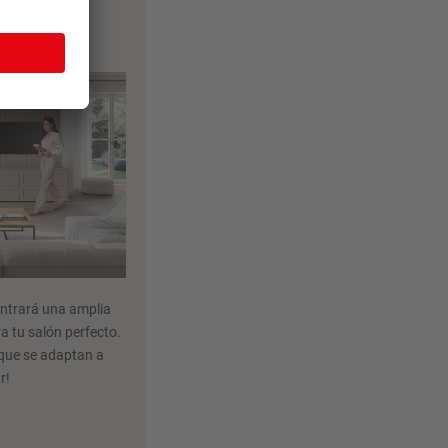
ienda
contrará una amplia
a tu salón perfecto.
 que se adaptan a
r!