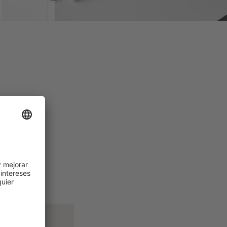
 tus
n