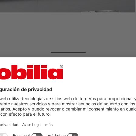
s encontrado el salón de
sueños en nobilia?
Descubra ahora más inspiració