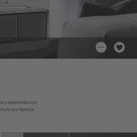
...
os y estanterías con
 añade una ligereza