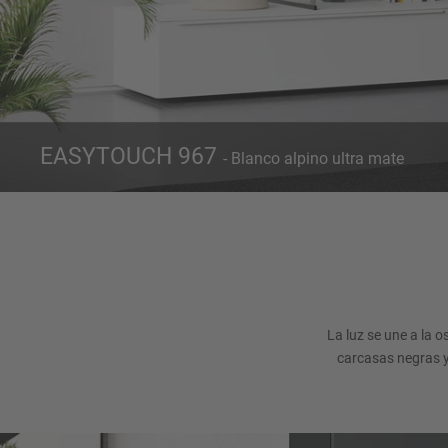
EASYTOUCH 967
- Blanco alpino ultra mate
Frente 967
Blanco alpino ultra mate
La luz se une a la 
carcasas negras y 