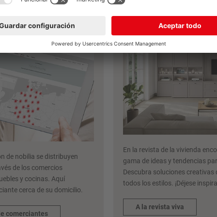
de comerciantes
Revista de la viv
nobilia
En la revista de la vivienda en
n de nobilia se distribuyen
gama de ideas y tendencias par
avés de los comercios
Descubra soluciones creativas
uebles y cocinas. Aquí
todos los estilos. ¡Déjese inspira
iante cerca de su domicilio.
A la revista viva
de comerciantes