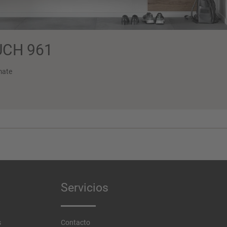
CH 961
mate
Servicios
s
Contacto