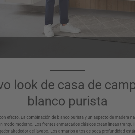
Color de cuerpo
Mesas de lavab
106
237
o look de casa de cam
Blanco
Diseño mármol Jura beige gri
blanco purista
con efecto. La combinación de blanco purista y un aspecto de madera natu
 un modo moderno. Los frentes enmarcados clásicos crean líneas tranqui
edor alrededor del lavabo. Los armarios altos de poca profundidad est