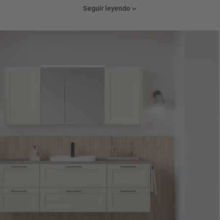
al lado del armario con espejo. Esto crea espacio de almacenamiento a la 
Seguir leyendo
ibre encima del lavabo. El tirador 262 en color titanio y la encimera en m
etamente el conjunto. Un cuarto de baño que irradia claridad e impresiona 