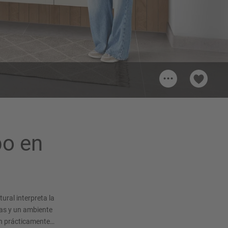
...
os
Tirador 262
Tirador de metal, Color titanio Mate
po en
sáceo
ral interpreta la
las y un ambiente
án prácticamente