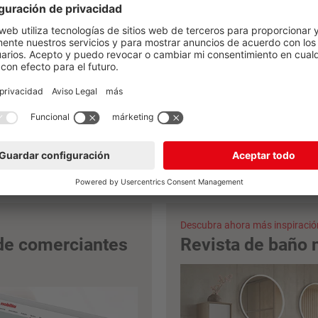
encontrado el baño nobil
sus sueños?
Descubra ahora más inspiració
de comerciantes
Revista de baño n