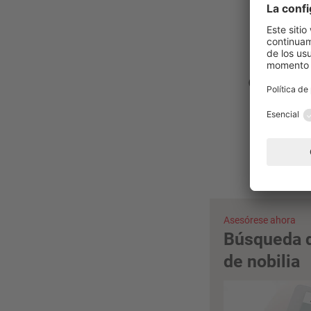
¿Ha 
Asesórese ahora
Búsqueda 
de nobilia