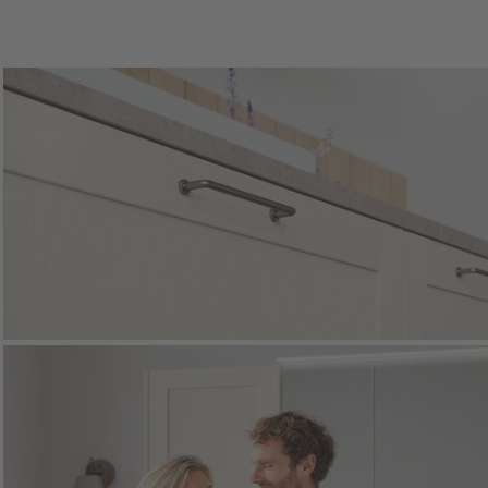
altura de los ojos y
ármol Jura grisáceo
en el día a día.