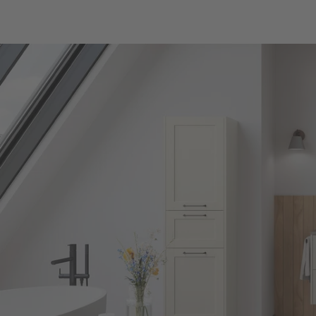
planificados justo 
deja más espacio l
completan discr