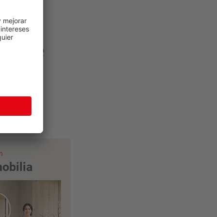
ia de
n
obilia