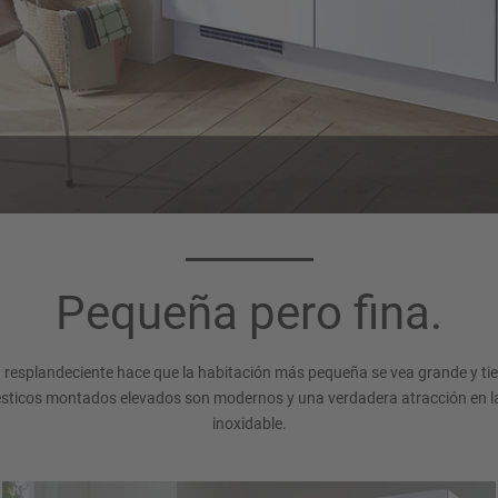
Color de cuerpo
Encimera 193
193
Blanco alpino
Pequeña pero fina.
Blanco alpino
 resplandeciente hace que la habitación más pequeña se vea grande y ti
sticos montados elevados son modernos y una verdadera atracción en la
inoxidable.