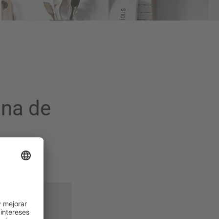
ina de
ina