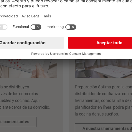
planificación nobi
ia se distribuyen
Preparación óptima para la con
avés de los comercios
distribuidor de confianza: con n
uebles y cocinas. Aquí
herramientas, como la lista de
iante cerca de su domicilio.
planificador en línea, podrá pl
la cocina de sus sueños.
de comerciantes
A nuestras herramientas 