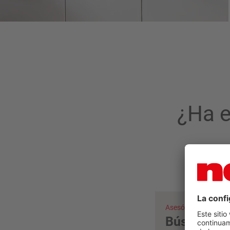
¿Ha e
Asesórese ahora
Búsqueda 