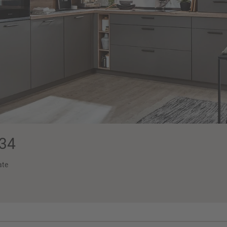
34
ate