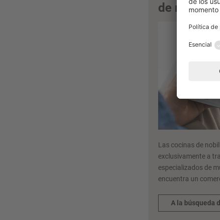
de nobilia
Las cocinas de nobil
exclusivamente a tr
especializados de m
encuentra un comerc
A la búsqueda 