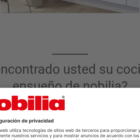
ncontrado usted su coc
ensueño de nobilia?
Planifique ahora su propia coc
de comerciantes
Herramientas de