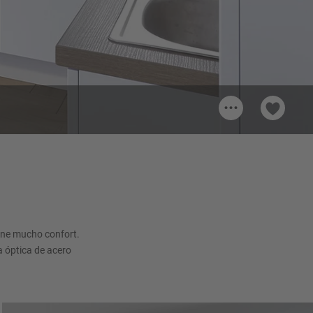
...
Tirador 602
Tirador de metal, Óptica de acero
inoxidable Mate
ene mucho confort.
 óptica de acero