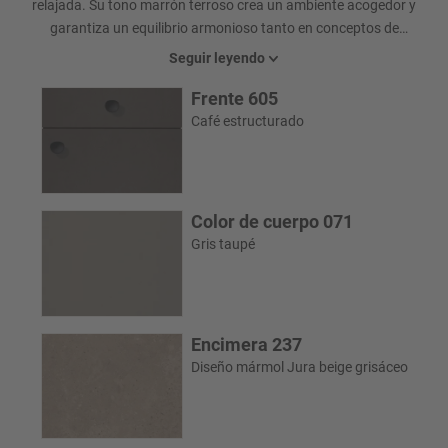
relajada. Su tono marrón terroso crea un ambiente acogedor y
garantiza un equilibrio armonioso tanto en conceptos de
mobiliario modernos como clásicos. La superficie texturizada
Seguir leyendo
acentúa la profundidad del color: sutil pero eficaz. Incluso en el
Frente 605
segmento básico de precios, este diseño satisface las más altas
exigencias de estilo y calidad.
Café estructurado
Color de cuerpo 071
Gris taupé
Encimera 237
Diseño mármol Jura beige grisáceo