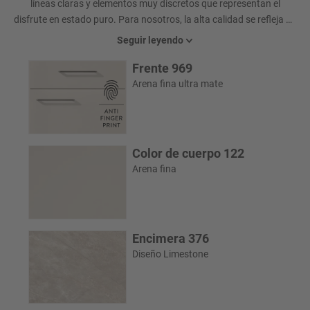
líneas claras y elementos muy discretos que representan el
disfrute en estado puro. Para nosotros, la alta calidad se refleja en
la interacción perfecta entre diseño y funcionalidad. Los frentes
Seguir leyendo
de cristal negros de los armarios altos Climber despliegan una
Frente 969
sofisticada modernidad y ahora también presentan una cómoda
apertura mecánica.
Arena fina ultra mate
Color de cuerpo 122
Arena fina
Encimera 376
Diseño Limestone