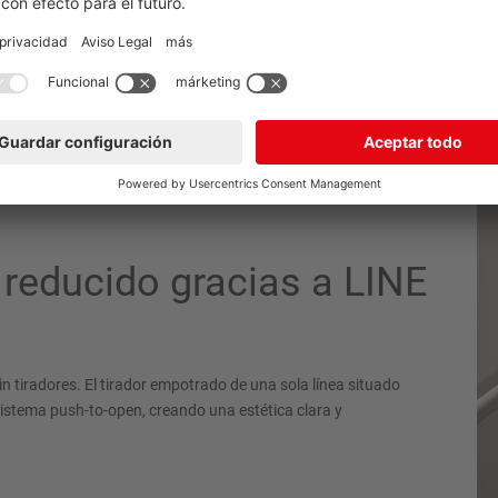
 reducido gracias a LINE
n tiradores. El tirador empotrado de una sola línea situado
istema push-to-open, creando una estética clara y