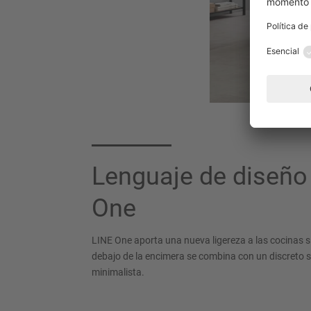
Lenguaje de diseño
One
LINE One aporta una nueva ligereza a las cocinas si
debajo de la encimera se combina con un discreto s
minimalista.