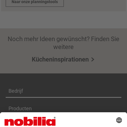
Naar onze planningstools
Noch mehr Ideen gewünscht? Finden Sie
weitere
Kücheninspirationen
Bedrijf
Producten
Diensten