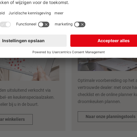
Optimale voorbereiding op het 
vertrouwde dealer: met onze ha
en uitsluitend verkocht via
checklist en de online planner ku
bel- en keukenspeciaalzaken.
droomkeuken plannen.
lier bij u in de buurt.
Naar onze planningstools
ar winkeliers