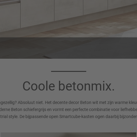
Corpuskleur 194
Werkblad 353
Schiefer grijs
Decor Beton wit
Coole betonmix.
gezellig? Absoluut niet. Het decente decor Beton wit met zijn warme kleu
erne Beton schiefergrijs en vormt een perfecte combinatie voor liefhebber
trial style. De bijpassende open Smartcube-kasten ogen daarbij bijzonder