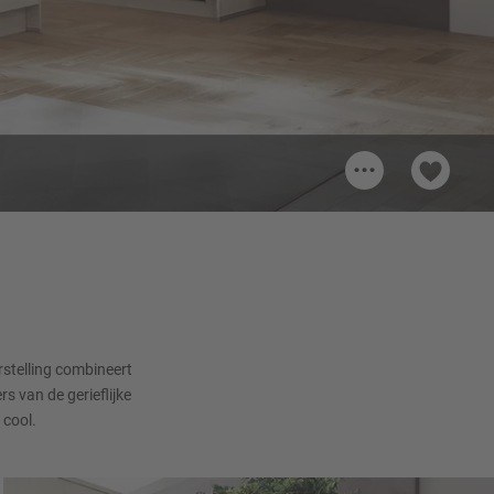
...
Greep 007
Greeplijst (LINE N), Zand Mat
rstelling combineert
s van de gerieflijke
 cool.