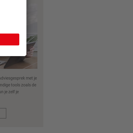
adviesgesprek met je
ndige tools zoals de
n je zelf je