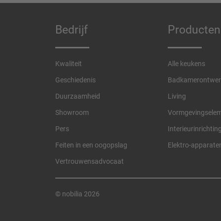
Bedrijf
Producten
Kwaliteit
Alle keukens
Geschiedenis
Badkamerontwer
Duurzaamheid
Living
Showroom
Vormgevingsele
Pers
Interieurinrichtin
Feiten in een oogopslag
Elektro-apparate
Vertrouwensadvocaat
© nobilia 2026