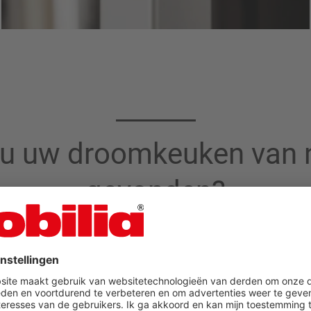
 u uw droomkeuken van n
gevonden?
n
Plan nu je eigen keuken
 winkeliers bij
nobilia plannings