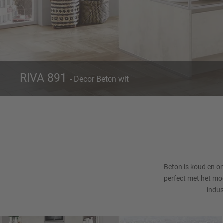
RIVA 891
- Decor Beton wit
Front 891
Decor Beton wit
Beton is koud en on
perfect met het mod
indus