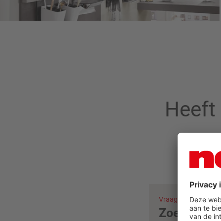
Heeft
Vraag nu advies aa
Zoeken naar