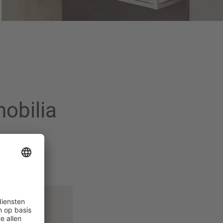
obilia
tools