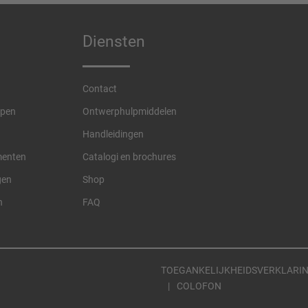
Diensten
Contact
pen
Ontwerphulpmiddelen
Handleidingen
menten
Catalogi en brochures
gen
Shop
n
FAQ
TOEGANKELIJKHEIDSVERKLARIN
COLOFON