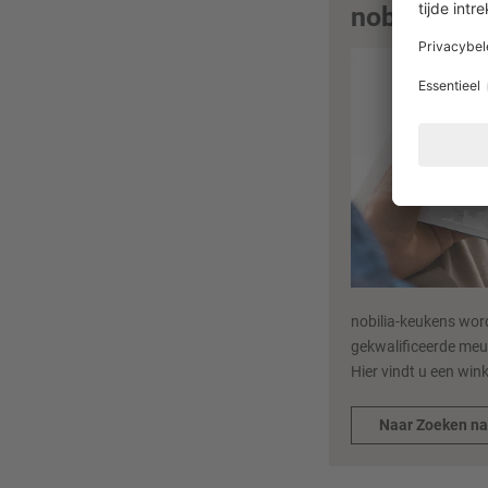
nobilia
nobilia-keukens word
gekwalificeerde meu
Hier vindt u een winke
Naar Zoeken na