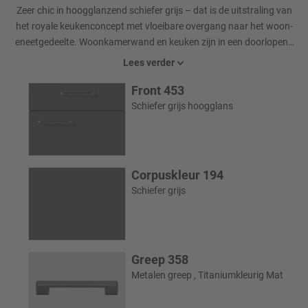
Zeer chic in hoogglanzend schiefer grijs – dat is de uitstraling van
het royale keukenconcept met vloeibare overgang naar het woon-
eneetgedeelte. Woonkamerwand en keuken zijn in een doorlopend
dècor-en materiaalconcept ontworpen en zorgen zo voor een
Lees verder
uniforme look.
Front 453
Schiefer grijs hoogglans
Corpuskleur 194
Schiefer grijs
Greep 358
Metalen greep , Titaniumkleurig Mat