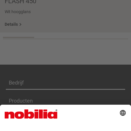
FLASH 450
Wit hoogglans
Details
Bedrijf
Producten
Diensten