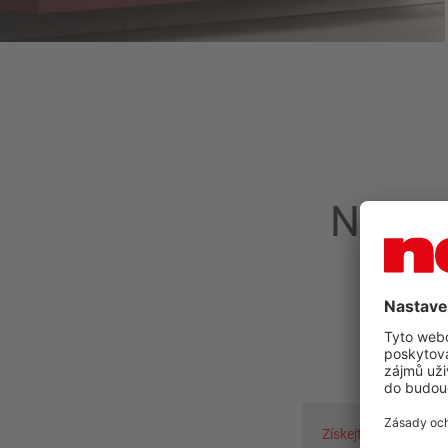
Našli 
Získejte radu hned t