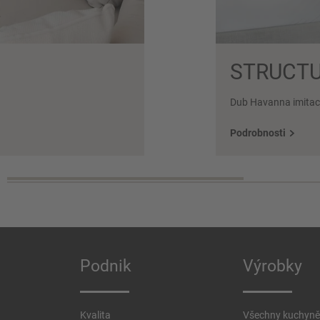
STRUCTU
Dub Havanna imitac
Podrobnosti
Podnik
Výrobky
Kvalita
Všechny kuchyně