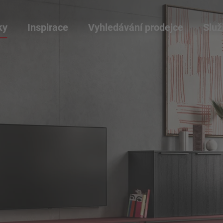
ky
Inspirace
Vyhledávání prodejce
Služ