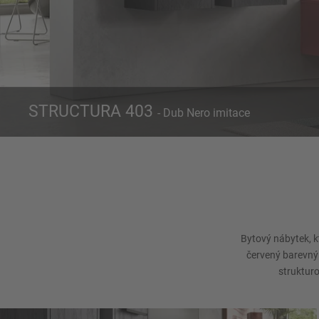
STRUCTURA 403
- Dub Nero imitace
Čelo 403
B
Dub Nero imitace
Bytový nábytek, k
červený barevný 
struktur