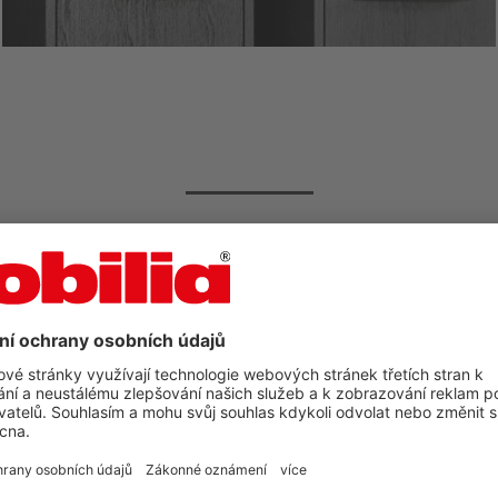
jste svůj vysněný obývac
od společnosti nobilia?
eď
Objevte další inspiraci