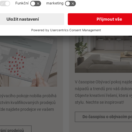
í prodejců
Magazín bydlení 
lečnosti nobilia
V časopise Obývací pokoj najde
nápadů a trendů pro váš dokon
Objevte kreativní řešení, která
bývacího pokoje nobilia probíhá
stylu. Nechte se inspirovat!
ctvím kvalifikovaných prodejců
Zde najdete prodejce ve vašem
Do časopisu o obývacím po
vání prodejců