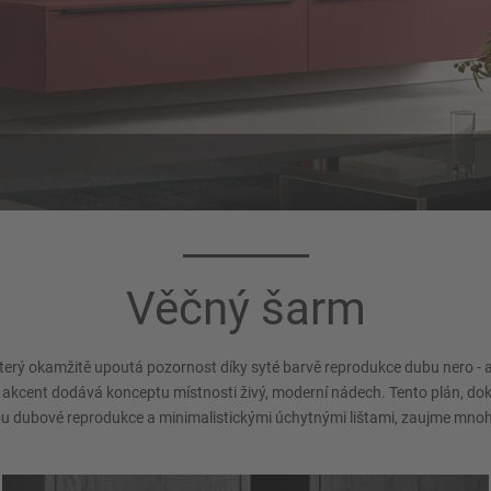
arva korpusu 194
Úchytka 240
Břidlicová šedá
Úchytková lišta, Černá Mat
Věčný šarm
terý okamžitě upoutá pozornost díky syté barvě reprodukce dubu nero - al
akcent dodává konceptu místnosti živý, moderní nádech. Tento plán, do
ou dubové reprodukce a minimalistickými úchytnými lištami, zaujme mnoha