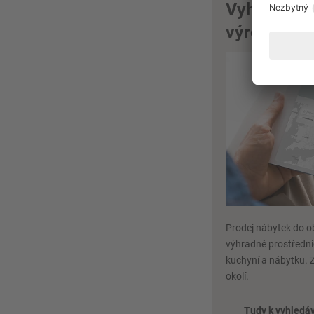
Vyhledáván
výrobků spo
Prodej nábytek do o
výhradně prostředni
kuchyní a nábytku. 
okolí.
Tudy k vyhledá