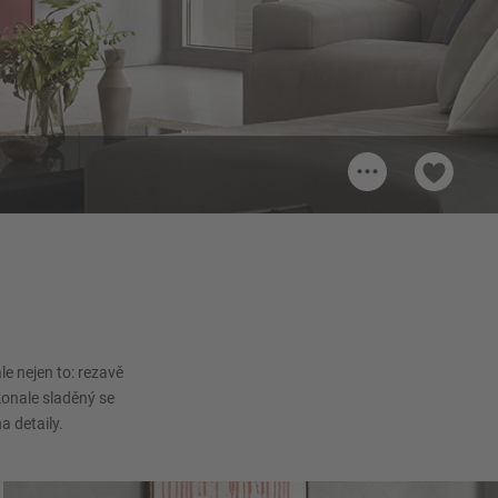
...
ná
e nejen to: rezavě
konale sladěný se
 detaily.