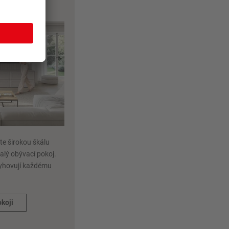
nobilia
te širokou škálu
alý obývací pokoj.
 vyhovují každému
koji