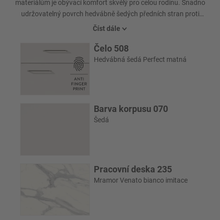
materiálům je obývací komfort skvělý pro celou rodinu. Snadno
udržovatelný povrch hedvábně šedých předních stran proti
otiskům prstů je obzvláště praktický pro každodenní život s dětmi.
Číst dále
Elegantní prostředí, ve kterém vznikají živé vzpomínky.
Čelo 508
Elegantní zrnitá dýha z pravého dřeva dodává místnosti další
Hedvábná šedá Perfect matná
hřejivé vyzařování.
Barva korpusu 070
Šedá
Pracovní deska 235
Mramor Venato bianco imitace