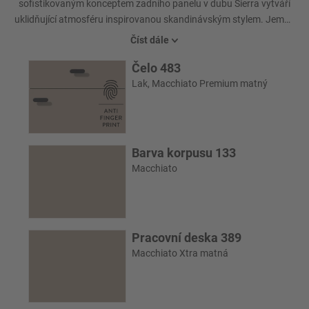
sofistikovaným konceptem zadního panelu v dubu Sierra vytváří
uklidňující atmosféru inspirovanou skandinávským stylem. Jemný
a stylový kontrast, který vytváří pocit útulného bydlení - a přitahuje
Číst dále
pozornost každého!
Čelo 483
Lak, Macchiato Premium matný
Barva korpusu 133
Macchiato
Pracovní deska 389
Macchiato Xtra matná