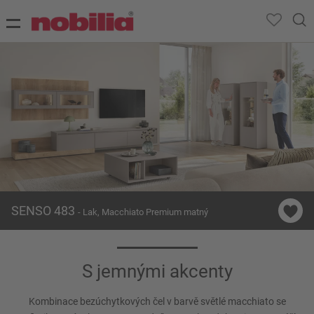
SENSO 483
- Lak, Macchiato Premium matný
S jemnými akcenty
Kombinace bezúchytkových čel v barvě světlé macchiato se