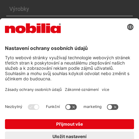
Výrobky
Služby
PROHLÁŠENÍ O PŘÍSTUPNOSTI CZ
VOP
OCHRANA OSOBNÍCH ÚDAJŮ
TIRÁŽ
© nobilia 2026
CZ